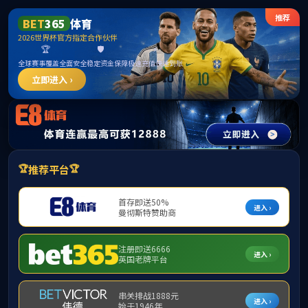
欢迎访问
2026年8月8日4:29:01
首页
公司概况
团队队伍
公司产品