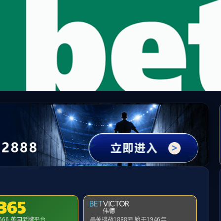
suncitygroup太阳成集团(中国)-官方网站
公司产品
学术科研
党建工作
员工工作