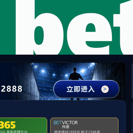
suncitygroup太阳成集团(中国)-官方网站
公司产品
学术科研
党建工作
员工工作