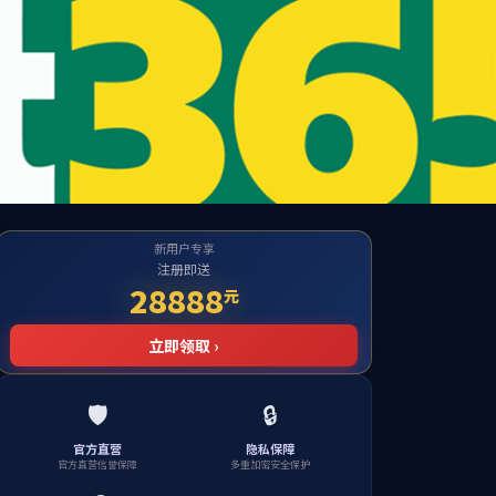
旧站入口
English
|
实验实训
人才招聘
员工天地