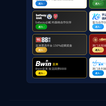
通知公告
太
一、微专业简介