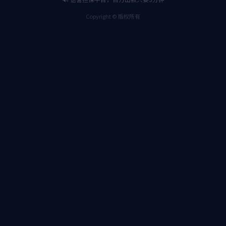
成官网和人文学院共同开设，按照学校应用性转型的发展思路，对
展，影视行业正经历从传统制作向智能化创作的范式转型，但兼具
IGC数字短剧创作”微专业的设立，精准对接影视工业化、智能
剧本生成、AI影像创作、智能特效、算法驱动的内容生产等前沿领
工智能技术与影视创作的深度融合，以“技术赋能艺术，智能驱动
打造“短剧友好之城”提供人才支持。